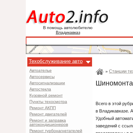
В помощь автолюбителю
Владикавказ
Техобслуживание авто
Автоателье
Станции те
»
Автосервисы
Шиномонтаж
Автосигнализации
Автостекла
Кузовной ремонт
Пункты техосмотра
Всего в этой руб
Ремонт АКПП
в Владикавказе. 
Ремонт двигателей
Удобный автомати
Ремонт и заправка
автокондиционеров
заведений с ссыл
Ремонт турбонагнетателей