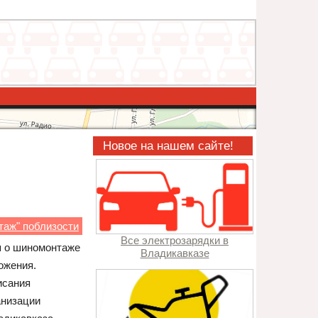
Новое на нашем сайте!
таж" поблизости
Все электрозарядки в
я о шиномонтаже
Владикавказе
ожения.
исания
анизации