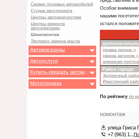
представлены в в
Сервис грузовых автомобилей
Особое внимание 
Студии автотюнинга
нашими посетител
Центры автодиагностики
остался положите
Центры ремонта
автоэлектрики
Шиномонтаж
Экспресс-замена масла
дополнительны
Автомагазины
правка дисков
(3)
сварка аргоном
(1
Автоуслуги
алмазная проточ
Район города
Купить-продать автомобиль
Затеречный рай
Иристонский рай
Мототехника
По рейтингу
по н
улица Гриса 
+7 (963) 1...
По