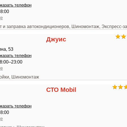
казать телефон
18:00
те
нт и заправка автокондиционеров, Шиномонтаж, Экспресс-з
Джуис
на, 53
казать телефон
8:00–23:00
те
мойки, Шиномонтаж
СТО Mobil
казать телефон
18:00
те