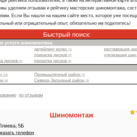
иде рейтинга пользователей, а также на интерактивной карте Вл
мы уделяем отзывам и рейтингу мастерских шиномонтажа, сос
ями. Если Вы нашли на нашем сайте место, которое уже посеща
льный или отрицательный опыт, обязательно им поделитесь!
Быстрый поиск:
е услуги шиномонтажа
детейлинг колес
реставрация ди
(1)
покраска дисков
утилизация ши
)
(2)
ка дисков
прокатка дисков
(2)
(3)
он
Промышленный район
(12)
(7)
он
Северо-Западный район
(6)
(3)
азванию
по отзывам
Шиномонтаж
Плиева, 5Б
казать телефон