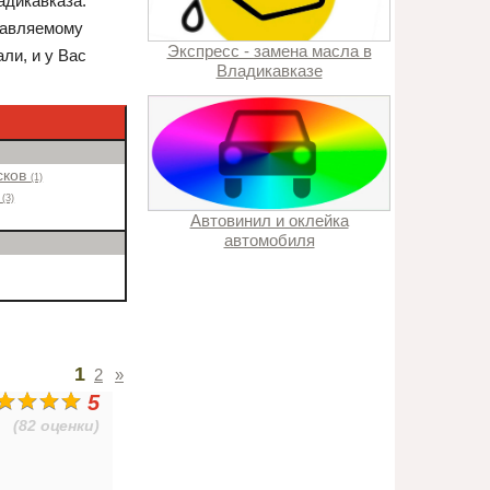
адикавказа.
тавляемому
Экспресс - замена масла в
ли, и у Вас
Владикавказе
сков
(1)
н
(3)
Автовинил и оклейка
автомобиля
1
2
»
5
(82 оценки)