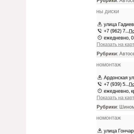
Рубрики
: Авто
улица Гадиев
+7 (962) 7...
По
ежедневно, 0
Показать на кар
Рубрики
: Авто
Ардонская ул
+7 (939) 5...
По
ежедневно, к
Показать на кар
Рубрики
: Шино
улица Гонча