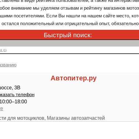
тавлены в виде рейтинга пользователей, а также на интерактив
обое внимание мы уделяем отзывам и рейтингу магазинов мотоз
шими посетителями. Если Вы нашли на нашем сайте место, кот
с остался положительный или отрицательный опыт, обязательно
Быстрый поиск:
он
(1)
азванию
Автопитер.ру
оссе, 3В
казать телефон
б 10:00–18:00
те
сти для мотоциклов, Магазины автозапчастей