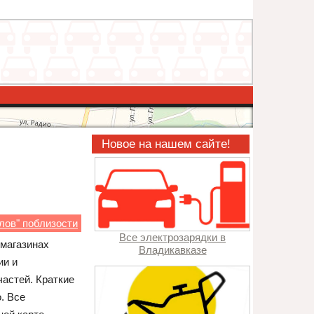
Новое на нашем сайте!
лов" поблизости
Все электрозарядки в
 магазинах
Владикавказе
ии и
астей. Краткие
. Все