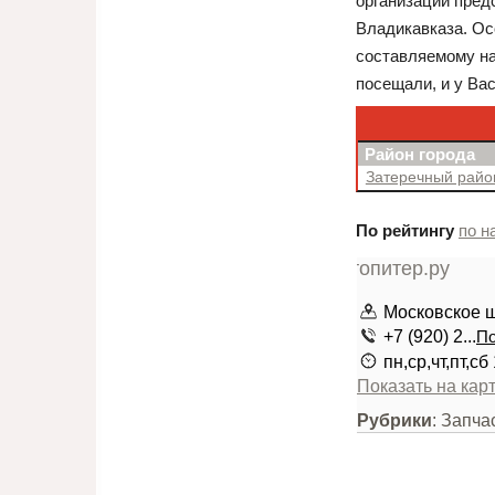
организации предс
Владикавказа. Ос
составляемому на
посещали, и у Ва
Район города
Затеречный рай
По рейтингу
по н
Московское ш
+7 (920) 2...
По
пн,ср,чт,пт,с
Показать на кар
Рубрики
: Запча