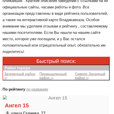
ближайших . Краткие описания заведений с ссылками на их
официальные сайты, часами работы и фото. Все
организации представлены в виде рейтинга пользователей,
а также на интерактивной карте Владикавказа. Особое
внимание мы уделяем отзывам и рейтингу , составляемому
нашими посетителями. Если Вы нашли на нашем сайте
место, которое уже посещали, и у Вас остался
положительный или отрицательный опыт, обязательно им
поделитесь!
Быстрый поиск:
Район города
Затеречный район
Промышленный
Северо-Западный
район
район
(1)
(1)
(1)
По рейтингу
по названию
Ангел 15
улица Гадиева, 77