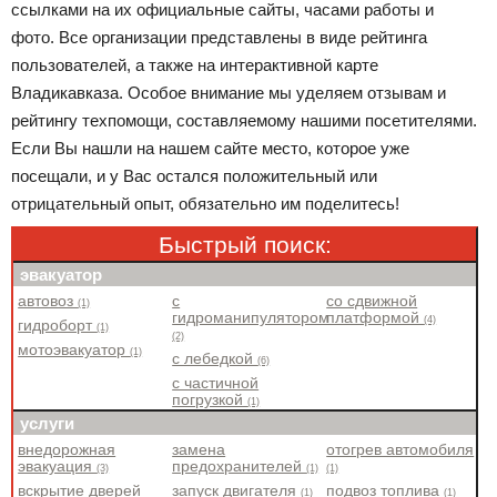
ссылками на их официальные сайты, часами работы и
фото. Все организации представлены в виде рейтинга
пользователей, а также на интерактивной карте
Владикавказа. Особое внимание мы уделяем отзывам и
рейтингу техпомощи, составляемому нашими посетителями.
Если Вы нашли на нашем сайте место, которое уже
посещали, и у Вас остался положительный или
отрицательный опыт, обязательно им поделитесь!
Быстрый поиск:
эвакуатор
автовоз
с
со сдвижной
(1)
гидроманипулятором
платформой
(4)
гидроборт
(1)
(2)
мотоэвакуатор
(1)
с лебедкой
(6)
с частичной
погрузкой
(1)
услуги
внедорожная
замена
отогрев автомобиля
эвакуация
предохранителей
(3)
(1)
(1)
вскрытие дверей
запуск двигателя
подвоз топлива
(1)
(1)