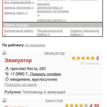
без повреждений
(1)
зарядка
замена датчиков
аккумулятора от
(1)
внешнего источника
замена ламп
(1)
(1)
открытие капота
(1)
Район города
Затеречный район
Промышленный
Северо-Западный
район
район
(1)
(5)
(5)
По рейтингу
по названию
5
Эвакуатор
(27 оценок)
проспект Коста, 283
+7 (989) 7...
Показать телефон
ежедневно, круглосуточно
Показать на карте
Рубрики
: Техпомощь и эвакуация
4.38