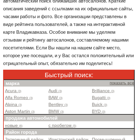
автоматический поиск ближайших автосалонов. Краткие
описания заведений с ссылками на их официальные сайты,
часами работы и фото. Все организации представлены в
виде рейтинга пользователей, а также на интерактивной
карте Владикавказа. Особое внимание мы уделяем
отзывам и рейтингу автосалонов, составляемому нашими
посетителями. Если Вы нашли на нашем сайте место,
которое уже посещали, и у Вас остался положительный или
отрицательный опыт, обязательно им поделитесь!
Быстрый поиск:
марка
показать все
Acura
Audi
Brilliance
(3)
(3)
(3)
Alfa Romeo
BAW
Bugatti
(3)
(3)
(3)
Alpina
Bentley
Buick
(3)
(3)
(3)
Aston Martin
BMW
BYD
(3)
(3)
(3)
продажа автомобилей
новые
с пробегом
(6)
(5)
Район города
Затеречный район
Иристонский район
Промышленный