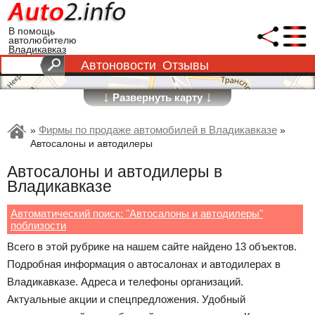
В помощь
автолюбителю
Владикавказ
Автоновости
Отзывы
↓
↓
Развернуть карту
Фирмы по продаже автомобилей в Владикавказе
»
»
Автосалоны и автодилеры
Автосалоны и автодилеры в
Владикавказе
Автоматический поиск: "Автосалоны и автодилеры"
поблизости
Всего в этой рубрике на нашем сайте найдено 13 объектов.
Подробная информация о автосалонах и автодилерах в
Владикавказе. Адреса и телефоны организаций.
Актуальные акции и спецпредложения. Удобный